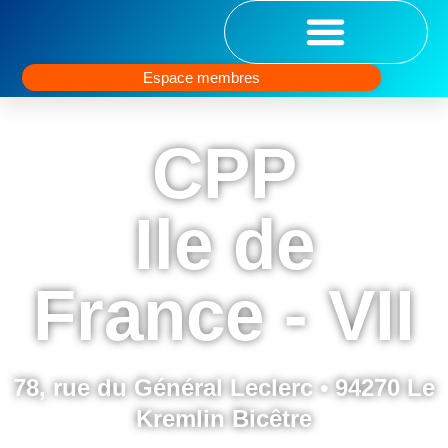
Espace membres
CPP
Ile de
France - VII
78, rue du Général Leclerc • 94270 Le
Kremlin Bicêtre